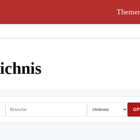
Theme
ichnis
GP